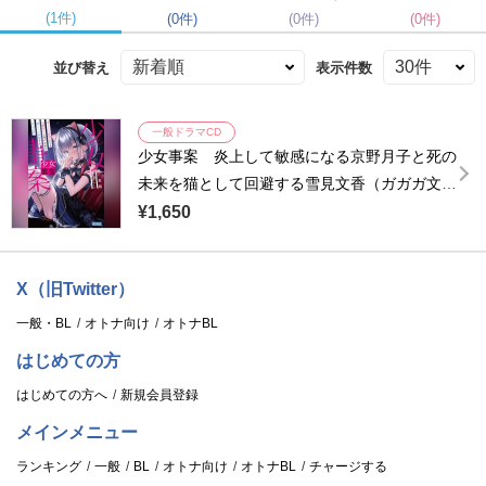
(1件)
(0件)
(0件)
(0件)
並び替え
表示件数
一般ドラマCD
少女事案 炎上して敏感になる京野月子と死の
未来を猫として回避する雪見文香（ガガガ文
庫）
¥1,650
X（旧Twitter）
一般・BL
オトナ向け
オトナBL
はじめての方
はじめての方へ
新規会員登録
メインメニュー
ランキング
一般
BL
オトナ向け
オトナBL
チャージする