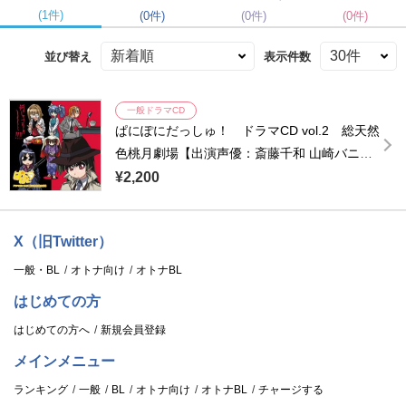
(1件)
(0件)
(0件)
(0件)
並び替え
表示件数
一般ドラマCD
ぱにぽにだっしゅ！ ドラマCD vol.2 総天然
色桃月劇場【出演声優：斎藤千和 山崎バニ
ラ】
¥2,200
X（旧Twitter）
一般・BL
オトナ向け
オトナBL
はじめての方
はじめての方へ
新規会員登録
メインメニュー
ランキング
一般
BL
オトナ向け
オトナBL
チャージする