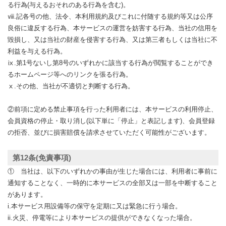
る行為(与えるおそれのある行為を含む)。
ⅷ.記各号の他、法令、本利用規約及びこれに付随する規約等又は公序
良俗に違反する行為、本サービスの運営を妨害する行為、当社の信用を
毀損し、又は当社の財産を侵害する行為、又は第三者もしくは当社に不
利益を与える行為。
ⅸ.第1号ないし第8号のいずれかに該当する行為が閲覧することができ
るホームページ等へのリンクを張る行為。
ⅹ.その他、当社が不適切と判断する行為。
②前項に定める禁止事項を行った利用者には、本サービスの利用停止、
会員資格の停止・取り消し(以下単に「停止」と表記します)、会員登録
の拒否、並びに損害賠償を請求させていただく可能性がございます。
第12条(免責事項)
① 当社は、以下のいずれかの事由が生じた場合には、利用者に事前に
通知することなく、一時的に本サービスの全部又は一部を中断すること
があります。
i.本サービス用設備等の保守を定期に又は緊急に行う場合。
ii.火災、停電等により本サービスの提供ができなくなった場合。