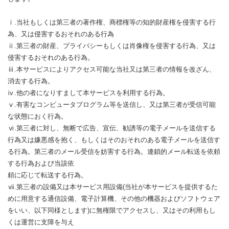
ⅰ.当社もしくは第三者の著作権、商標権等の知的財産権を侵害する行
為、又は侵害するおそれのある行為
ⅱ.第三者の財産、プライバシーもしくは肖像権を侵害する行為、又は
侵害するおそれのある行為。
ⅲ.本サービスによりアクセス可能な当社又は第三者の情報を改ざん、
消去する行為。
ⅳ.他の者になりすまして本サービスを利用する行為。
ⅴ.有害なコンピュータプログラム等を送信し、又は第三者が受信可能
な状態におく行為。
ⅵ.第三者に対し、無断で広告、宣伝、勧誘等の電子メールを送信する
行為又は嫌悪感を抱く、もしくはそのおそれのある電子メールを送信す
る行為。第三者のメール受信を妨害する行為。連鎖的メール転送を依頼
する行為および当該依
頼に応じて転送する行為。
ⅶ.第三者の設備又は本サービス用設備(当社が本サービスを提供するた
めに用意する通信設備、電子計算機、その他の機器およびソフトウェア
をいい、以下同様とします)に無権限でアクセスし、又はその利用もし
くは運営に支障を与え