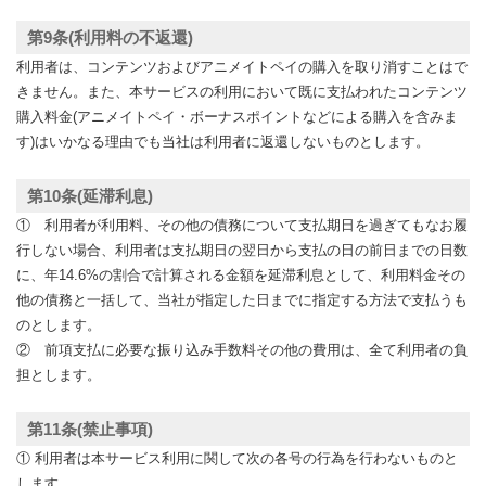
第9条(利用料の不返還)
利用者は、コンテンツおよびアニメイトペイの購入を取り消すことはで
きません。また、本サービスの利用において既に支払われたコンテンツ
購入料金(アニメイトペイ・ボーナスポイントなどによる購入を含みま
す)はいかなる理由でも当社は利用者に返還しないものとします。
第10条(延滞利息)
① 利用者が利用料、その他の債務について支払期日を過ぎてもなお履
行しない場合、利用者は支払期日の翌日から支払の日の前日までの日数
に、年14.6%の割合で計算される金額を延滞利息として、利用料金その
他の債務と一括して、当社が指定した日までに指定する方法で支払うも
のとします。
② 前項支払に必要な振り込み手数料その他の費用は、全て利用者の負
担とします。
第11条(禁止事項)
① 利用者は本サービス利用に関して次の各号の行為を行わないものと
します。