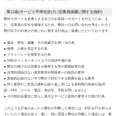
第13条(サービス平準化並びに従業員保護に関する指針)
弊社サポートを必要とする全てのお客様へサポートを行なうため、ま
た、従業員の安全を確保するため、弊社へのお問い合わせ等をいただく
際の以下の行為その他これに類する行為はご遠慮いただいております。
● 威迫・脅迫・威嚇・その他威力を用いる行為
● 侮辱、人格を否定する行為
● プライバシーを侵害する行為
● SNSやインターネット上での誹謗中傷行為
● 弊社の掲げる注意書きを無視する等の業務妨害行為
● 合理的理由のない謝罪要求や関係者への処罰の要求
● 客観的記録のない中で弊社で対応できる範囲を超える要求
● 同じ要望やご意見の過剰な繰り返し等による長時間の拘束行為(手
紙・FAX・メール・電話・来訪等、手段を問いません)
● その他社会通念に照らし過大なサービス提供の要求その他の行為
このような行為があったと弊社が判断した場合には、対応を打ち切らせ
ていただく場合があり、更に、特に悪質と弊社が判断した場合には、事