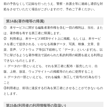
前の予告なくして記録を行ったうえ、警察・弁護士等に連絡し適切な対
処をさせていただく場合がございますので、予めご了承ください。
第14条(著作権等の帰属)
① 本サービスに関する編集者著作権を含む一切の権利は、当社、また
は、著作権を有する第三者に帰属します。
② 利用者は、本サービスWEBサイト上に掲載、もしくは、本サービ
スを通じて提供される、いかなる画像データ、写真、映像、文章、音
楽、音声、ソフトウェ ア等(以下総称して「データ」といいます)も、以
下に挙げるような著作権法で認められた私的利用の範囲を超える利用は
できないものとします。
ⅰ.データの一部といえども、それを第三者に配布・販売したり、出
版、上映、放送、ウェブサイトへの掲載等のために使用すること
ⅱ.データの一部といえども、それを編集・加工して前号の行為を行う
こと
③利用者は、前項に違反する行為を第三者にさせることができないもの
とします。
第15条(利用者の利用情報等の取扱い)