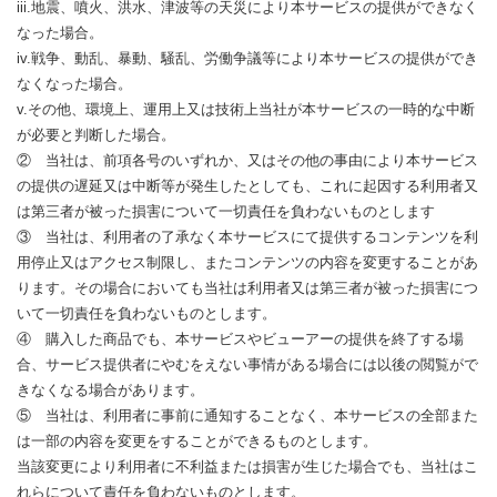
iii.地震、噴火、洪水、津波等の天災により本サービスの提供ができなく
なった場合。
iv.戦争、動乱、暴動、騒乱、労働争議等により本サービスの提供ができ
なくなった場合。
v.その他、環境上、運用上又は技術上当社が本サービスの一時的な中断
が必要と判断した場合。
② 当社は、前項各号のいずれか、又はその他の事由により本サービス
の提供の遅延又は中断等が発生したとしても、これに起因する利用者又
は第三者が被った損害について一切責任を負わないものとします
③ 当社は、利用者の了承なく本サービスにて提供するコンテンツを利
用停止又はアクセス制限し、またコンテンツの内容を変更することがあ
ります。その場合においても当社は利用者又は第三者が被った損害につ
いて一切責任を負わないものとします。
④ 購入した商品でも、本サービスやビューアーの提供を終了する場
合、サービス提供者にやむをえない事情がある場合には以後の閲覧がで
きなくなる場合があります。
⑤ 当社は、利用者に事前に通知することなく、本サービスの全部また
は一部の内容を変更をすることができるものとします。
当該変更により利用者に不利益または損害が生じた場合でも、当社はこ
れらについて責任を負わないものとします。