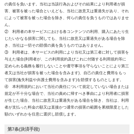
の責任を負います。当社は当該行為およびその結果により利用者が損
害、被害を被った場合といえども、当社に故意又は重過失があり、それ
によって被害を被った場合を除き、何らの責任を負うものではありませ
ん。
② 利用者の本サービスにおける各コンテンツの利用、購入にあたり生
じたいかなる損害に関しても、当社に故意又は重過失がある場合を除
き、当社は一切その賠償の責を負うものではありません。
③ 利用者は、本サービスの利用により当社又は第三者に対して損害を
与えた場合(利用者が、この利用規約及びこれに付随する利用規約等に
定められる義務を履行しないことや遵守事項を守らないことにより第三
者又は当社が損害を被った場合を含みます)、自己の責任と費用をもっ
て損害(逸失利益や弁護士費用を含みます)を賠償するものとします。
④ 本利用規約において当社の責任について規定していない場合または
規定が不十分な場合で、当社の責めに帰すべき事由により利用者に損害
が生じた場合、当社に故意又は重過失がある場合を除き、当社は、利用
者が支払った料金の額又は直接かつ通常の損害の範囲を累積限度とした
額のいずれかを任意に選択し賠償します。
第7条(決済手段)