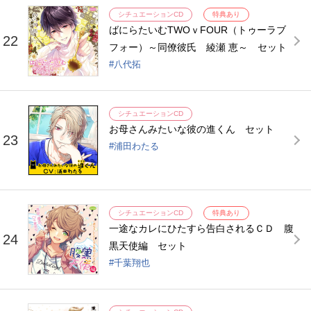
シチュエーションCD
特典あり
ばにらたいむTWOｖFOUR（トゥーラブ
22
フォー）～同僚彼氏 綾瀬 恵～ セット
八代拓
シチュエーションCD
お母さんみたいな彼の進くん セット
23
浦田わたる
シチュエーションCD
特典あり
一途なカレにひたすら告白されるＣＤ 腹
24
黒天使編 セット
千葉翔也