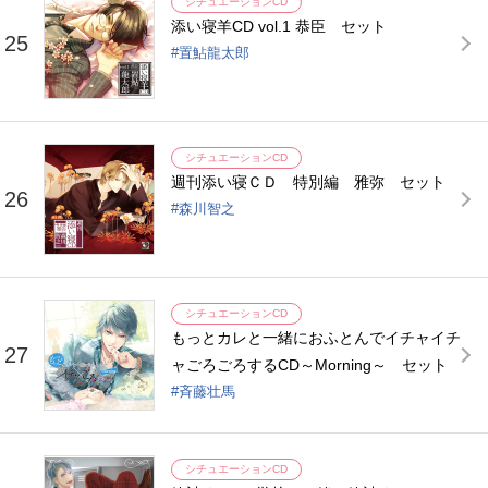
シチュエーションCD
添い寝羊CD vol.1 恭臣 セット
25
置鮎龍太郎
シチュエーションCD
週刊添い寝ＣＤ 特別編 雅弥 セット
26
森川智之
シチュエーションCD
もっとカレと一緒におふとんでイチャイチ
27
ャごろごろするCD～Morning～ セット
斉藤壮馬
シチュエーションCD