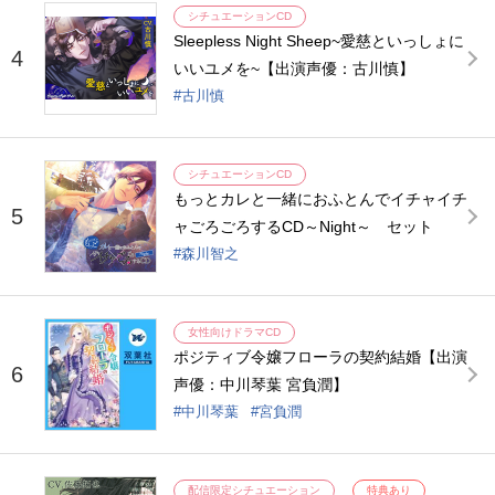
シチュエーションCD
Sleepless Night Sheep~愛慈といっしょに
4
いいユメを~【出演声優：古川慎】
古川慎
シチュエーションCD
もっとカレと一緒におふとんでイチャイチ
5
ャごろごろするCD～Night～ セット
森川智之
女性向けドラマCD
ポジティブ令嬢フローラの契約結婚【出演
6
声優：中川琴葉 宮負潤】
中川琴葉
宮負潤
配信限定シチュエーション
特典あり