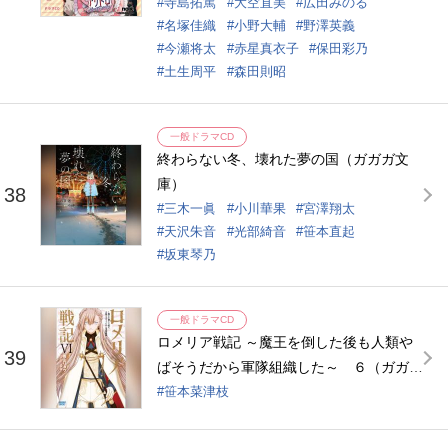
寺島拓篤
大空直美
広田みのる
名塚佳織
小野大輔
野澤英義
今瀬将太
赤星真衣子
保田彩乃
土生周平
森田則昭
一般ドラマCD
終わらない冬、壊れた夢の国（ガガガ文
庫）
38
三木一眞
小川華果
宮澤翔太
天沢朱音
光部綺音
笹本直起
坂東琴乃
一般ドラマCD
ロメリア戦記 ～魔王を倒した後も人類や
39
ばそうだから軍隊組織した～ ６（ガガガ
文庫）
笹本菜津枝