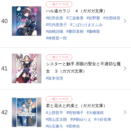
一般ドラマCD
ハル遠カラジ ４（ガガガ文庫）
松田佑貴
三波春香
佐野愛
光部綺音
40
竹内恵美子
こばたけまさふみ
由崎詩織
桑田直樹
藤崎龍
神尾晋一郎
一般ドラマCD
シスターと触手 邪眼の聖女と不適切な魔
41
女 ３（ガガガ文庫）
坂本佳澄
一般ドラマCD
君と花火と約束と（ガガガ文庫）
42
上西哲平
明智璃子
大橋海咲
西山宏太朗
伊駒ゆりえ
小針彩希
白石兼斗
若林佑