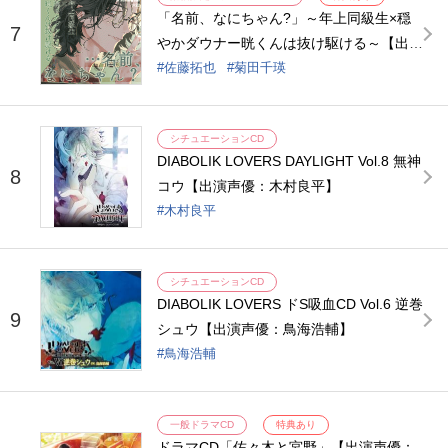
「名前、なにちゃん?」～年上同級生×穏
7
やかダウナー晄くんは抜け駆ける～【出演
声優：佐藤拓也】
佐藤拓也
菊田千瑛
シチュエーションCD
DIABOLIK LOVERS DAYLIGHT Vol.8 無神
8
コウ【出演声優：木村良平】
木村良平
シチュエーションCD
DIABOLIK LOVERS ドS吸血CD Vol.6 逆巻
9
シュウ【出演声優：鳥海浩輔】
鳥海浩輔
一般ドラマCD
特典あり
ドラマCD「佐々木と宮野」【出演声優：