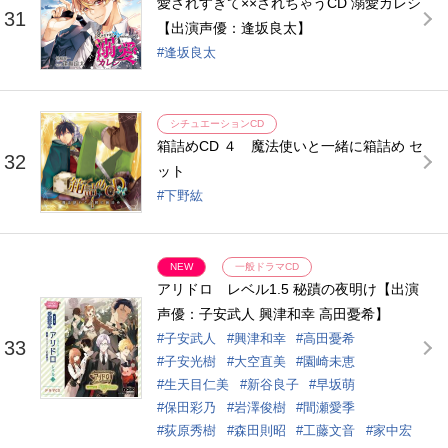
愛されすぎて××されちゃうCD 溺愛カレシ
31
【出演声優：逢坂良太】
逢坂良太
シチュエーションCD
箱詰めCD ４ 魔法使いと一緒に箱詰め セ
32
ット
下野紘
NEW
一般ドラマCD
アリドロ レベル1.5 秘蹟の夜明け【出演
声優：子安武人 興津和幸 高田憂希】
子安武人
興津和幸
高田憂希
33
子安光樹
大空直美
園崎未恵
生天目仁美
新谷良子
早坂萌
保田彩乃
岩澤俊樹
間瀬愛季
荻原秀樹
森田則昭
工藤文音
家中宏