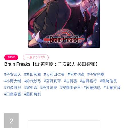
NEW
一般ドラマCD
Brain Freaks【出演声優：子安武人 杉田智和】
子安武人
杉田智和
大和田仁美
岡本信彦
子安光樹
小野大輔
鈴代紗弓
宮野真守
古賀葵
吉野裕行
島﨑信長
羽多野渉
家中宏
松井暁波
安齋由香里
佐藤拓也
工藤文音
田島章寛
藤田将利