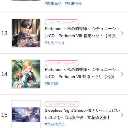
市来光弘
島﨑信長
シチュエーションCD
Perfumer ～私の調香師～ シチュエーショ
13
ンCD Perfumer.VIII 都築ハヤト【出演声
優：中島ヨシキ】
中島ヨシキ
シチュエーションCD
Perfumer ～私の調香師～ シチュエーショ
14
ンCD Perfumer.VII 芳原トウリ【出演声
優：堀江瞬】
堀江瞬
シチュエーションCD
Sleepless Night Sheep~奏といっしょにい
15
いユメを~【出演声優：立花慎之介】
立花慎之介