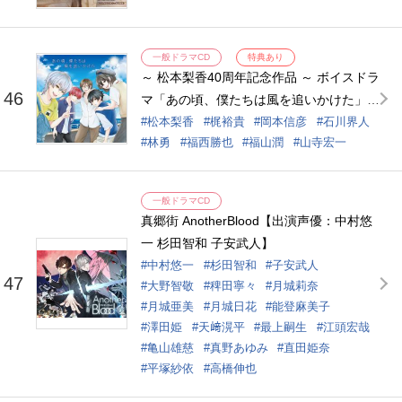
勇）/星野聖夜 （CV.福西勝也）、浜辺日
向（CV.松本梨香）】
一般ドラマCD
特典あり
～ 松本梨香40周年記念作品 ～ ボイスドラ
46
マ「あの頃、僕たちは風を追いかけた」
【出演声優：松本梨香 梶裕貴 岡本信彦 石
松本梨香
梶裕貴
岡本信彦
石川界人
林勇
福西勝也
福山潤
山寺宏一
川界人 林勇 福西勝也 福山潤 山寺宏一】
一般ドラマCD
真郷街 AnotherBlood【出演声優：中村悠
一 杉田智和 子安武人】
中村悠一
杉田智和
子安武人
47
大野智敬
稗田寧々
月城莉奈
月城亜美
月城日花
能登麻美子
澤田姫
天﨑滉平
最上嗣生
江頭宏哉
亀山雄慈
真野あゆみ
直田姫奈
平塚紗依
高橋伸也