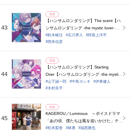
音楽
【ハンサムロンダリング】The scent【ハ
43
ンサムロンダリング -the mystic lover-主
題歌】【Vo.海瀬隼人（CV.鈴木崚汰） 日
鈴木崚汰
石川界人
阿座上洋平
岡本信彦
向野 駿（CV.石川界人） 月城葦夜（CV.阿
座上洋平） 空閑 巴（CV.岡本信彦）】
音楽
【ハンサムロンダリング】Starting
44
Over【ハンサムロンダリング -the mystic
lover-主題歌】【Vo.花丘槙尾（CV.山下誠
山下誠一郎
中島ヨシキ
伊東健人
木村良平
一郎） 善知鳥全（CV.中島ヨシキ） 風見
琉佳（CV.伊東健人） 月城茅（CV.木村良
平）】
音楽
KAGEROU／Luminous ～ボイスドラマ
45
「あの頃、僕たちは風を追いかけた」テー
マソング～【出演声優：蒼井美月 （CV.林
松本梨香
林勇
福西勝也