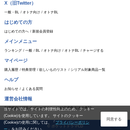
X（旧Twitter）
一般・BL
オトナ向け
オトナBL
はじめての方
はじめての方へ
新規会員登録
メインメニュー
ランキング
一般
BL
オトナ向け
オトナBL
チャージする
マイページ
購入履歴
特典管理
欲しいものリスト
シリアル対象商品一覧
ヘルプ
お知らせ
よくある質問
運営会社情報
利用規約
プライバシーポリシー
特定商取引法の表記
当サイトでは、サイトの利便性向上のため、クッキー
(Cookie)を使用しています。 サイトのクッキー
ログイン
同意する
(Cookie)の使用に関しては、「
プライバシーポリシ
© ポケットドラマCD
スタンプ
ー
」をお読みください。