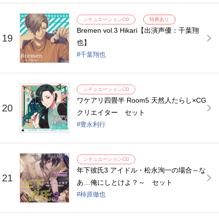
シチュエーションCD
特典あり
Bremen vol.3 Hikari【出演声優：千葉翔
19
也】
千葉翔也
シチュエーションCD
ワケアリ四畳半 Room5 天然人たらし×CG
20
クリエイター セット
豊永利行
シチュエーションCD
年下彼氏3 アイドル・松永洵一の場合～な
21
あ…俺にしとけよ？～ セット
柿原徹也