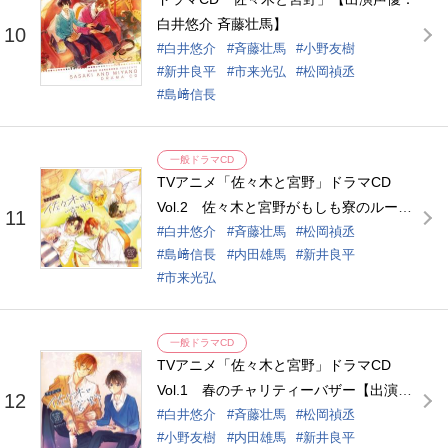
白井悠介 斉藤壮馬】
10
白井悠介
斉藤壮馬
小野友樹
新井良平
市来光弘
松岡禎丞
島﨑信長
一般ドラマCD
TVアニメ「佐々木と宮野」ドラマCD
Vol.2 佐々木と宮野がもしも寮のルーム
11
メイトだったら【出演声優：白井悠介 斉
白井悠介
斉藤壮馬
松岡禎丞
島﨑信長
内田雄馬
新井良平
藤壮馬】
市来光弘
一般ドラマCD
TVアニメ「佐々木と宮野」ドラマCD
Vol.1 春のチャリティーバザー【出演声
12
優：白井悠介 斉藤壮馬】
白井悠介
斉藤壮馬
松岡禎丞
小野友樹
内田雄馬
新井良平