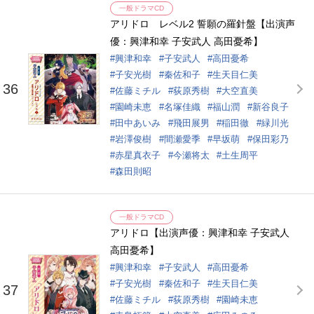
一般ドラマCD
アリドロ レベル2 誓願の羅針盤【出演声
優：興津和幸 子安武人 高田憂希】
興津和幸
子安武人
高田憂希
子安光樹
秦佐和子
生天目仁美
36
佐藤ミチル
荻原秀樹
大空直美
園崎未恵
名塚佳織
福山潤
新谷良子
田中あいみ
飛田展男
稲田徹
緑川光
岩澤俊樹
間瀬愛季
早坂萌
保田彩乃
赤星真衣子
今瀬将太
土生周平
森田則昭
一般ドラマCD
アリドロ【出演声優：興津和幸 子安武人
高田憂希】
興津和幸
子安武人
高田憂希
子安光樹
秦佐和子
生天目仁美
37
佐藤ミチル
荻原秀樹
園崎未恵