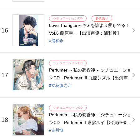
シチュエーションCD
特典あり
Love Trianglar～キミを誰より愛してる！
16
Vol.6 藤原幸一【出演声優：浦和希】
浦和希
シチュエーションCD
Perfumer ～私の調香師～ シチュエーショ
17
ンCD Perfumer.III 九流シズル【出演声
優：立花慎之介】
立花慎之介
シチュエーションCD
Perfumer ～私の調香師～ シチュエーショ
18
ンCD Perfumer.II 東雲ルイ【出演声優：
古川慎】
古川慎