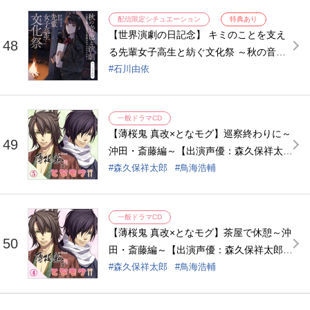
配信限定シチュエーション
特典あり
【世界演劇の日記念】 キミのことを支え
48
る先輩女子高生と紡ぐ文化祭 ～秋の音色
と演劇に込めた想いを伝える青春のキャン
石川由依
プファイヤー～【ASMR】【出演声優：石
川由依】
一般ドラマCD
【薄桜鬼 真改×となモグ】巡察終わりに～
49
沖田・斎藤編～【出演声優：森久保祥太郎
鳥海浩輔】
森久保祥太郎
鳥海浩輔
一般ドラマCD
【薄桜鬼 真改×となモグ】茶屋で休憩～沖
50
田・斎藤編～【出演声優：森久保祥太郎
鳥海浩輔】
森久保祥太郎
鳥海浩輔