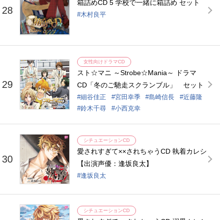
箱詰めCD 5 学校で一緒に箱詰め セット
28
木村良平
女性向けドラマCD
スト☆マニ ～Strobe☆Mania～ ドラマ
29
CD「冬のご馳走スクランブル」 セット
細谷佳正
宮田幸季
島崎信長
近藤隆
鈴木千尋
小西克幸
シチュエーションCD
愛されすぎて××されちゃうCD 執着カレシ
30
【出演声優：逢坂良太】
逢坂良太
シチュエーションCD