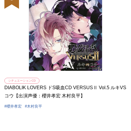
シチュエーションCD
DIABOLIK LOVERS ドS吸血CD VERSUSⅡ Vol.5 ルキVS
コウ【出演声優：櫻井孝宏 木村良平】
櫻井孝宏
木村良平