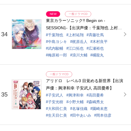
NEW
一般ドラマCD
東京カラーソニック!! Begin on -
SESSION1-【出演声優：千葉翔也 上村祐
34
翔 斉藤壮馬 中島ヨシキ 梶原岳人 木村良
千葉翔也
上村祐翔
斉藤壮馬
中島ヨシキ
梶原岳人
木村良平
平 武内駿輔 江口拓也 広瀬裕也 梅原裕一
武内駿輔
江口拓也
広瀬裕也
郎 浪川大輔 橘龍丸】
梅原裕一郎
浪川大輔
橘龍丸
一般ドラマCD
アリドロ レベル3 目覚める新世界【出演
声優：興津和幸 子安武人 高田憂希】
35
子安武人
興津和幸
高田憂希
子安光樹
小野大輔
森嶋秀太
大和田仁美
名塚佳織
園崎未恵
生天目仁美
田中あいみ
岡本信彦