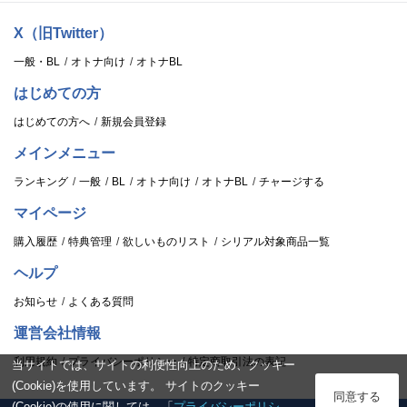
X（旧Twitter）
一般・BL
オトナ向け
オトナBL
はじめての方
はじめての方へ
新規会員登録
メインメニュー
ランキング
一般
BL
オトナ向け
オトナBL
チャージする
マイページ
購入履歴
特典管理
欲しいものリスト
シリアル対象商品一覧
ヘルプ
お知らせ
よくある質問
運営会社情報
利用規約
プライバシーポリシー
特定商取引法の表記
当サイトでは、サイトの利便性向上のため、クッキー
(Cookie)を使用しています。 サイトのクッキー
ログイン
同意する
(Cookie)の使用に関しては、「
プライバシーポリシ