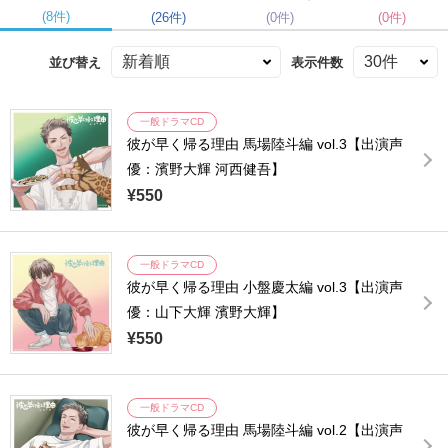
(8件)
(26件)
(0件)
(0件)
並び替え
表示件数
一般ドラマCD
彼が早く帰る理由 馬場陸斗編 vol.3【出演声
優：濱野大輝 河西健吾】
¥550
一般ドラマCD
彼が早く帰る理由 小盤慶太編 vol.3【出演声
優：山下大輝 濱野大輝】
¥550
一般ドラマCD
彼が早く帰る理由 馬場陸斗編 vol.2【出演声