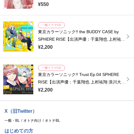
¥550
一般ドラマCD
東京カラーソニック!! the BUDDY CASE by
SPHERE RISE【出演声優：千葉翔也 上村祐翔
安田陸矢 濱野大輝】
¥2,200
一般ドラマCD
東京カラーソニック!! Trust Ep.04 SPHERE
RISE【出演声優：千葉翔也 上村祐翔 浪川大輔
橘龍丸 濱野大輝】
¥2,200
X（旧Twitter）
一般・BL
オトナ向け
オトナBL
はじめての方