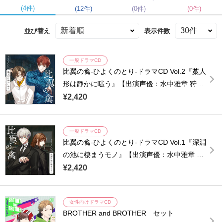
(4件)
(12件)
(0件)
(0件)
並び替え
表示件数
一般ドラマCD
比翼の禽-ひよくのとり-ドラマCD Vol.2『藁人
形は静かに嗤う』【出演声優：水中雅章 狩野
翔 平川大輔 宮崎遊 土岐隼一】
¥2,420
一般ドラマCD
比翼の禽-ひよくのとり-ドラマCD Vol.1『深淵
の池に棲まうモノ』【出演声優：水中雅章 狩
野翔 平川大輔 宮崎遊 土岐隼一】
¥2,420
女性向けドラマCD
BROTHER and BROTHER セット