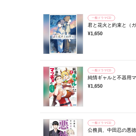
一般ドラマCD
君と花火と約束と（
¥1,650
一般ドラマCD
純情ギャルと不器用
¥1,650
一般ドラマCD
公務員、中田忍の悪