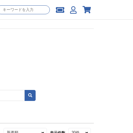
え
表示件数