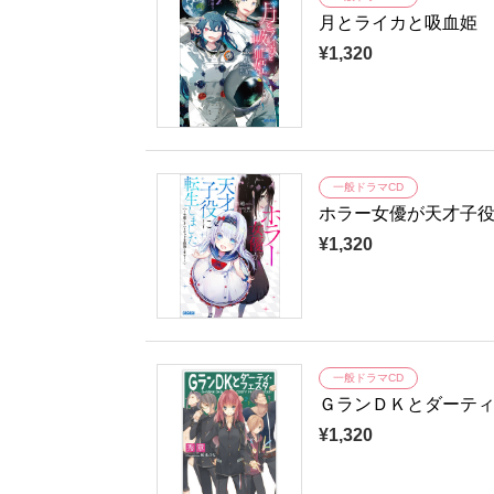
月とライカと吸血姫
¥1,320
一般ドラマCD
ホラー女優が天才子
¥1,320
一般ドラマCD
ＧランＤＫとダーテ
¥1,320