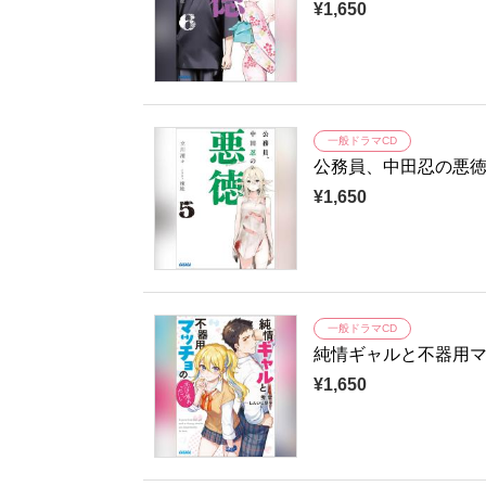
¥1,650
一般ドラマCD
公務員、中田忍の悪
¥1,650
一般ドラマCD
純情ギャルと不器用
¥1,650