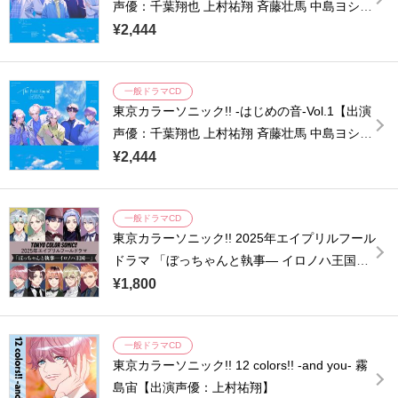
声優：千葉翔也 上村祐翔 斉藤壮馬 中島ヨシキ
梶原岳人 木村良平 武内駿輔 江口拓也 広瀬裕也
¥2,444
梅原裕一郎 浪川大輔 橘龍丸】
一般ドラマCD
東京カラーソニック!! -はじめの音-Vol.1【出演
声優：千葉翔也 上村祐翔 斉藤壮馬 中島ヨシキ
梶原岳人 木村良平 武内駿輔 江口拓也 広瀬裕也
¥2,444
梅原裕一郎 浪川大輔 橘龍丸】
一般ドラマCD
東京カラーソニック!! 2025年エイプリルフール
ドラマ 「ぼっちゃんと執事― イロノハ王国―
」【出演声優：千葉翔也 上村祐翔 斉藤壮馬 中
¥1,800
島ヨシキ 梶原岳人 木村良平 武内駿輔 江口拓也
広瀬裕也 梅原裕一郎】
一般ドラマCD
東京カラーソニック!! 12 colors!! -and you- 霧
島宙【出演声優：上村祐翔】