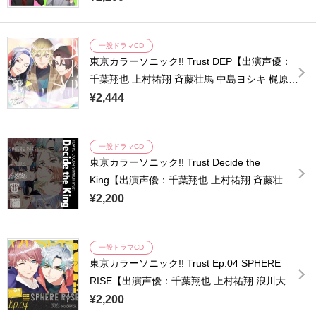
原裕一郎】
一般ドラマCD
東京カラーソニック!! Trust DEP【出演声優：
千葉翔也 上村祐翔 斉藤壮馬 中島ヨシキ 梶原岳
人 木村良平 武内駿輔 江口拓也 広瀬裕也 梅原
¥2,444
裕一郎 浪川大輔 橘龍丸】
一般ドラマCD
東京カラーソニック!! Trust Decide the
King【出演声優：千葉翔也 上村祐翔 斉藤壮馬
中島ヨシキ 梶原岳人 木村良平 武内駿輔 江口拓
¥2,200
也 広瀬裕也 梅原裕一郎 浪川大輔 橘龍丸】
一般ドラマCD
東京カラーソニック!! Trust Ep.04 SPHERE
RISE【出演声優：千葉翔也 上村祐翔 浪川大輔
橘龍丸 濱野大輝】
¥2,200