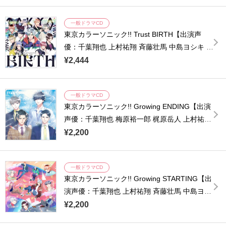
一般ドラマCD
東京カラーソニック!! Trust BIRTH【出演声
優：千葉翔也 上村祐翔 斉藤壮馬 中島ヨシキ 梶
原岳人 木村良平 武内駿輔 江口拓也 広瀬裕也
¥2,444
梅原裕一郎 浪川大輔 橘龍丸 熊谷健太郎】
一般ドラマCD
東京カラーソニック!! Growing ENDING【出演
声優：千葉翔也 梅原裕一郎 梶原岳人 上村祐翔
広瀬裕也 木村良平 武内駿輔 中島ヨシキ 斉藤壮
¥2,200
馬 江口拓也 小西克幸 諏訪部順一 浪川大輔 橘
龍丸 浜田賢二 土師孝也】
一般ドラマCD
東京カラーソニック!! Growing STARTING【出
演声優：千葉翔也 上村祐翔 斉藤壮馬 中島ヨシ
キ 梶原岳人 木村良平 武内駿輔 江口拓也 広瀬
¥2,200
裕也 梅原裕一郎 浪川大輔 橘龍丸 小西克幸 諏