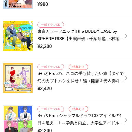
¥990
一般ドラマCD
東京カラーソニック!! the BUDDY CASE by
SPHERE RISE【出演声優：千葉翔也 上村祐翔
安田陸矢 濱野大輝】
¥2,200
一般ドラマCD
特典あり
S+hとFrepの、ネコの手も貸したい旅【タイで
幻のカブトムシを探せ！編＜開志＆光＆奏斗
＞】【出演声優：木村良平 上村祐翔 石井マー
¥2,420
ク】
一般ドラマCD
特典あり
S+h＆Frep シャッフルドラマCD アイドルの1
日を追え！1 ～学業と両立、大学生アイドル編
～【出演声優：柿原徹也 逢坂良太 上村祐翔 梅
¥2,200