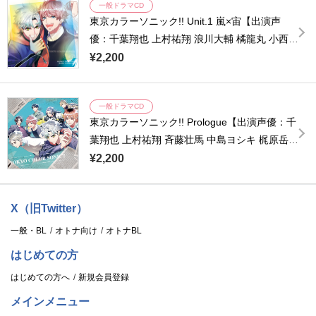
一般ドラマCD
東京カラーソニック!! Unit.1 嵐×宙【出演声
優：千葉翔也 上村祐翔 浪川大輔 橘龍丸 小西克
幸 諏訪部順一 浜田賢二】
¥2,200
一般ドラマCD
東京カラーソニック!! Prologue【出演声優：千
葉翔也 上村祐翔 斉藤壮馬 中島ヨシキ 梶原岳人
木村良平 武内駿輔 江口拓也 浪川大輔 橘龍丸
¥2,200
小西克幸 諏訪部順一 浜田賢二】
X（旧Twitter）
一般・BL
オトナ向け
オトナBL
はじめての方
はじめての方へ
新規会員登録
メインメニュー