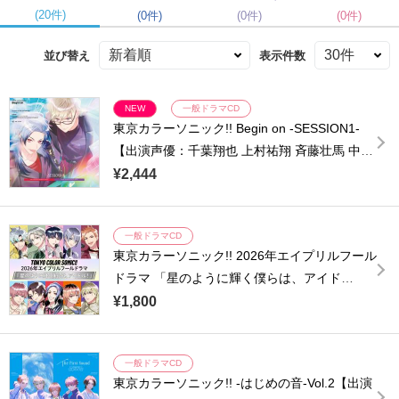
(20件)
(0件)
(0件)
(0件)
並び替え
表示件数
NEW
一般ドラマCD
東京カラーソニック!! Begin on -SESSION1-
【出演声優：千葉翔也 上村祐翔 斉藤壮馬 中島
ヨシキ 梶原岳人 木村良平 武内駿輔 江口拓也
¥2,444
広瀬裕也 梅原裕一郎 浪川大輔 橘龍丸】
一般ドラマCD
東京カラーソニック!! 2026年エイプリルフール
ドラマ 「星のように輝く僕らは、アイド
ル！」【出演声優：千葉翔也 上村祐翔 斉藤壮
¥1,800
馬 中島ヨシキ 梶原岳人 木村良平 武内駿輔 江
口拓也 広瀬裕也 梅原裕一郎】
一般ドラマCD
東京カラーソニック!! -はじめの音-Vol.2【出演