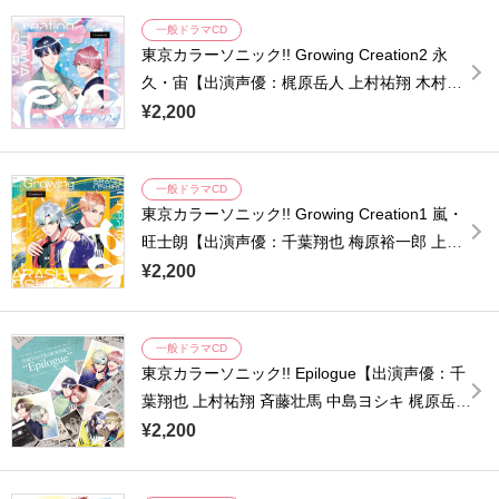
訪部順一】
一般ドラマCD
東京カラーソニック!! Growing Creation2 永
久・宙【出演声優：梶原岳人 上村祐翔 木村良
平 浪川大輔 橘龍丸 小西克幸 諏訪部順一】
¥2,200
一般ドラマCD
東京カラーソニック!! Growing Creation1 嵐・
旺士朗【出演声優：千葉翔也 梅原裕一郎 上村
祐翔 浪川大輔 橘龍丸 小西克幸 諏訪部順一】
¥2,200
一般ドラマCD
東京カラーソニック!! Epilogue【出演声優：千
葉翔也 上村祐翔 斉藤壮馬 中島ヨシキ 梶原岳人
木村良平 武内駿輔 浪川大輔 江口拓也 橘龍丸】
¥2,200