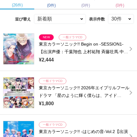
(26件)
(0件)
(0件)
(0件)
並び替え
表示件数
NEW
一般ドラマCD
東京カラーソニック!! Begin on -SESSION1-
【出演声優：千葉翔也 上村祐翔 斉藤壮馬 中島
ヨシキ 梶原岳人 木村良平 武内駿輔 江口拓也
¥2,444
広瀬裕也 梅原裕一郎 浪川大輔 橘龍丸】
一般ドラマCD
東京カラーソニック!! 2026年エイプリルフール
ドラマ 「星のように輝く僕らは、アイド
ル！」【出演声優：千葉翔也 上村祐翔 斉藤壮
¥1,800
馬 中島ヨシキ 梶原岳人 木村良平 武内駿輔 江
口拓也 広瀬裕也 梅原裕一郎】
一般ドラマCD
東京カラーソニック!! -はじめの音-Vol.2【出演