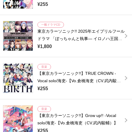
¥255
一般ドラマCD
東京カラーソニック!! 2025年エイプリルフール
ドラマ 「ぼっちゃんと執事― イロノハ王国―
」【出演声優：千葉翔也 上村祐翔 斉藤壮馬 中
¥1,800
島ヨシキ 梶原岳人 木村良平 武内駿輔 江口拓也
広瀬裕也 梅原裕一郎】
音楽
【東京カラーソニック!!】TRUE CROWN -
Vocal solo/海吏-【Vo.倉橋海吏（CV.武内駿
輔）】
¥255
音楽
【東京カラーソニック!!】Grow up!! -Vocal
solo/海吏-【Vo.倉橋海吏（CV.武内駿輔）】
¥255