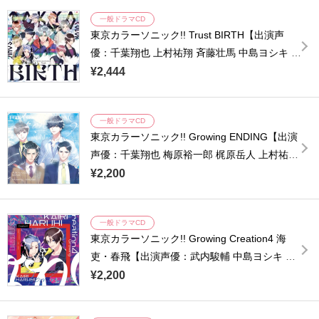
一般ドラマCD
東京カラーソニック!! Trust BIRTH【出演声
優：千葉翔也 上村祐翔 斉藤壮馬 中島ヨシキ 梶
原岳人 木村良平 武内駿輔 江口拓也 広瀬裕也
¥2,444
梅原裕一郎 浪川大輔 橘龍丸 熊谷健太郎】
一般ドラマCD
東京カラーソニック!! Growing ENDING【出演
声優：千葉翔也 梅原裕一郎 梶原岳人 上村祐翔
広瀬裕也 木村良平 武内駿輔 中島ヨシキ 斉藤壮
¥2,200
馬 江口拓也 小西克幸 諏訪部順一 浪川大輔 橘
龍丸 浜田賢二 土師孝也】
一般ドラマCD
東京カラーソニック!! Growing Creation4 海
吏・春飛【出演声優：武内駿輔 中島ヨシキ 江
口拓也 浪川大輔 橘龍丸 小西克幸 諏訪部順一
¥2,200
土師孝也】