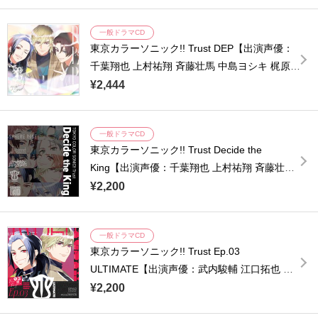
一般ドラマCD
東京カラーソニック!! Trust DEP【出演声優：
千葉翔也 上村祐翔 斉藤壮馬 中島ヨシキ 梶原岳
人 木村良平 武内駿輔 江口拓也 広瀬裕也 梅原
¥2,444
裕一郎 浪川大輔 橘龍丸】
一般ドラマCD
東京カラーソニック!! Trust Decide the
King【出演声優：千葉翔也 上村祐翔 斉藤壮馬
中島ヨシキ 梶原岳人 木村良平 武内駿輔 江口拓
¥2,200
也 広瀬裕也 梅原裕一郎 浪川大輔 橘龍丸】
一般ドラマCD
東京カラーソニック!! Trust Ep.03
ULTIMATE【出演声優：武内駿輔 江口拓也 浪
川大輔 橘龍丸 吉永拓斗 柚木涼香】
¥2,200