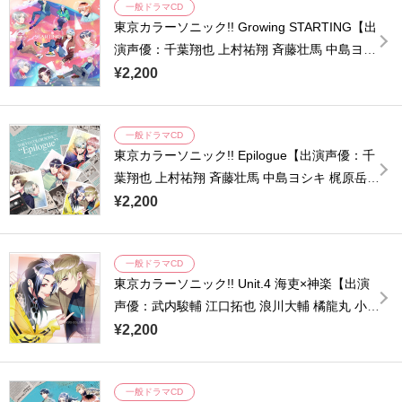
一般ドラマCD
東京カラーソニック!! Growing STARTING【出
演声優：千葉翔也 上村祐翔 斉藤壮馬 中島ヨシ
キ 梶原岳人 木村良平 武内駿輔 江口拓也 広瀬
¥2,200
裕也 梅原裕一郎 浪川大輔 橘龍丸 小西克幸 諏
訪部順一】
一般ドラマCD
東京カラーソニック!! Epilogue【出演声優：千
葉翔也 上村祐翔 斉藤壮馬 中島ヨシキ 梶原岳人
木村良平 武内駿輔 浪川大輔 江口拓也 橘龍丸】
¥2,200
一般ドラマCD
東京カラーソニック!! Unit.4 海吏×神楽【出演
声優：武内駿輔 江口拓也 浪川大輔 橘龍丸 小西
克幸 諏訪部順一 浜田賢二】
¥2,200
一般ドラマCD