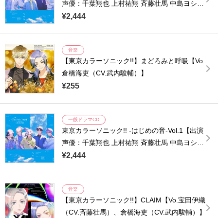
声優：千葉翔也 上村祐翔 斉藤壮馬 中島ヨシキ
梶原岳人 木村良平 武内駿輔 江口拓也 広瀬裕也
¥2,444
梅原裕一郎 浪川大輔 橘龍丸】
音楽
【東京カラーソニック!!】まどろみと呼吸【Vo.
倉橋海吏（CV.武内駿輔）】
¥255
一般ドラマCD
東京カラーソニック!! -はじめの音-Vol.1【出演
声優：千葉翔也 上村祐翔 斉藤壮馬 中島ヨシキ
梶原岳人 木村良平 武内駿輔 江口拓也 広瀬裕也
¥2,444
梅原裕一郎 浪川大輔 橘龍丸】
音楽
【東京カラーソニック!!】CLAIM【Vo.宝田伊織
（CV.斉藤壮馬）、倉橋海吏（CV.武内駿輔）】