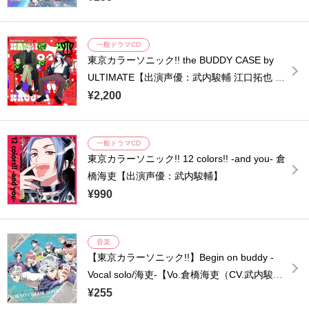
一般ドラマCD
東京カラーソニック!! the BUDDY CASE by
ULTIMATE【出演声優：武内駿輔 江口拓也 八
代拓 こばたけまさふみ】
¥2,200
一般ドラマCD
東京カラーソニック!! 12 colors!! -and you- 倉
橋海吏【出演声優：武内駿輔】
¥990
音楽
【東京カラーソニック!!】Begin on buddy -
Vocal solo/海吏-【Vo.倉橋海吏（CV.武内駿
輔）】
¥255