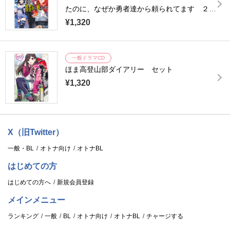
たのに、なぜか勇者達から頼られてます ２
セット
¥1,320
一般ドラマCD
ほま高登山部ダイアリー セット
¥1,320
X（旧Twitter）
一般・BL
オトナ向け
オトナBL
はじめての方
はじめての方へ
新規会員登録
メインメニュー
ランキング
一般
BL
オトナ向け
オトナBL
チャージする