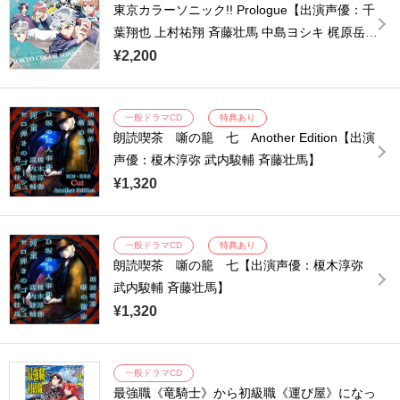
東京カラーソニック!! Prologue【出演声優：千
葉翔也 上村祐翔 斉藤壮馬 中島ヨシキ 梶原岳人
木村良平 武内駿輔 江口拓也 浪川大輔 橘龍丸
¥2,200
小西克幸 諏訪部順一 浜田賢二】
一般ドラマCD
特典あり
朗読喫茶 噺の籠 七 Another Edition【出演
声優：榎木淳弥 武内駿輔 斉藤壮馬】
¥1,320
一般ドラマCD
特典あり
朗読喫茶 噺の籠 七【出演声優：榎木淳弥
武内駿輔 斉藤壮馬】
¥1,320
一般ドラマCD
最強職《竜騎士》から初級職《運び屋》になっ