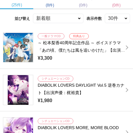
(25件)
(8件)
(0件)
(0件)
並び替え
表示件数
一般ドラマCD
特典あり
～ 松本梨香40周年記念作品 ～ ボイスドラマ
「あの頃、僕たちは風を追いかけた」【出演声
優：松本梨香 梶裕貴 岡本信彦 石川界人 林勇
¥3,300
福西勝也 福山潤 山寺宏一】
シチュエーションCD
DIABOLIK LOVERS DAYLIGHT Vol.5 逆巻カナ
ト【出演声優：梶裕貴】
¥1,980
シチュエーションCD
DIABOLIK LOVERS MORE, MORE BLOOD