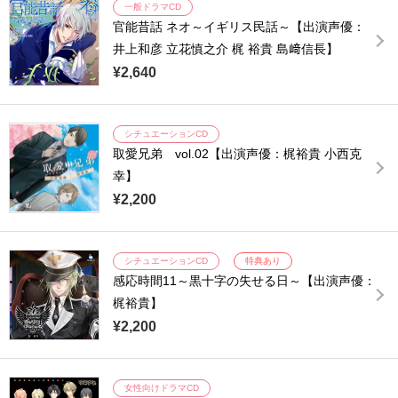
一般ドラマCD
官能昔話 ネオ～イギリス民話～【出演声優：
井上和彦 立花慎之介 梶 裕貴 島﨑信長】
¥2,640
シチュエーションCD
取愛兄弟 vol.02【出演声優：梶裕貴 小西克
幸】
¥2,200
シチュエーションCD
特典あり
感応時間11～黒十字の失せる日～【出演声優：
梶裕貴】
¥2,200
女性向けドラマCD