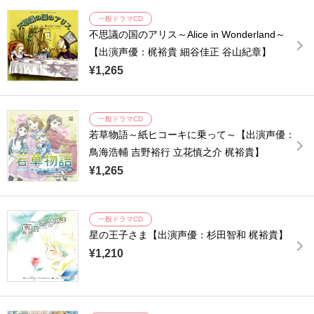
一般ドラマCD
不思議の国のアリス～Alice in Wonderland～
【出演声優：梶裕貴 細谷佳正 谷山紀章】
¥1,265
一般ドラマCD
若草物語～紙ヒコーキに乗って～【出演声優：
鳥海浩輔 吉野裕行 立花慎之介 梶裕貴】
¥1,265
一般ドラマCD
星の王子さま【出演声優：杉田智和 梶裕貴】
¥1,210