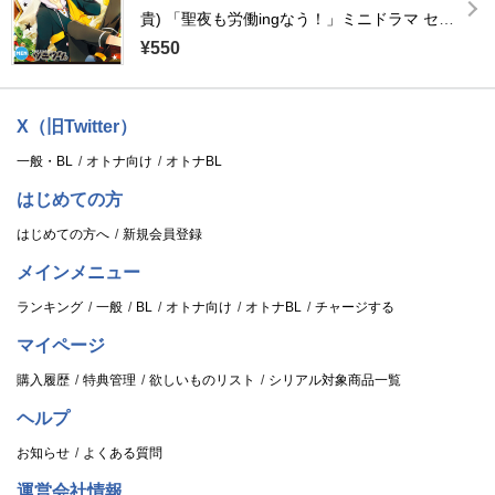
貴) 「聖夜も労働ingなう！」ミニドラマ セッ
ト
¥550
X（旧Twitter）
一般・BL
オトナ向け
オトナBL
はじめての方
はじめての方へ
新規会員登録
メインメニュー
ランキング
一般
BL
オトナ向け
オトナBL
チャージする
マイページ
購入履歴
特典管理
欲しいものリスト
シリアル対象商品一覧
ヘルプ
お知らせ
よくある質問
運営会社情報