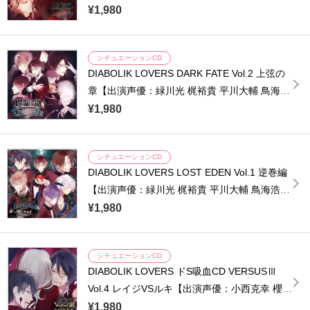
達央 前野智昭】
¥1,980
シチュエーションCD
DIABOLIK LOVERS DARK FATE Vol.2 上弦の
章【出演声優：緑川光 梶裕貴 平川大輔 鳥海浩
輔 小西克幸 近藤隆】
¥1,980
シチュエーションCD
DIABOLIK LOVERS LOST EDEN Vol.1 逆巻編
【出演声優：緑川光 梶裕貴 平川大輔 鳥海浩輔
小西克幸 近藤隆】
¥1,980
シチュエーションCD
DIABOLIK LOVERS ドS吸血CD VERSUSⅢ
Vol.4 レイジVSルキ【出演声優：小西克幸 櫻井
孝宏】
¥1,980