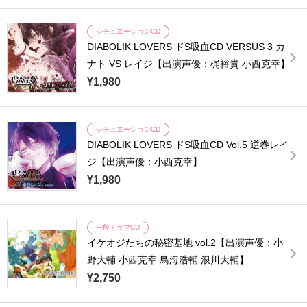
シチュエーションCD
DIABOLIK LOVERS ドS吸血CD VERSUS 3 カ
ナト VS レイジ【出演声優：梶裕貴 小西克幸】
¥1,980
シチュエーションCD
DIABOLIK LOVERS ドS吸血CD Vol.5 逆巻レイ
ジ【出演声優：小西克幸】
¥1,980
一般ドラマCD
イケオジたちの秘密基地 vol.2【出演声優：小
野大輔 小西克幸 鳥海浩輔 浪川大輔】
¥2,750