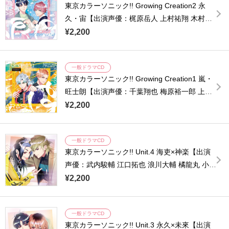
東京カラーソニック!! Growing Creation2 永
久・宙【出演声優：梶原岳人 上村祐翔 木村良
平 浪川大輔 橘龍丸 小西克幸 諏訪部順一】
¥2,200
一般ドラマCD
東京カラーソニック!! Growing Creation1 嵐・
旺士朗【出演声優：千葉翔也 梅原裕一郎 上村
祐翔 浪川大輔 橘龍丸 小西克幸 諏訪部順一】
¥2,200
一般ドラマCD
東京カラーソニック!! Unit.4 海吏×神楽【出演
声優：武内駿輔 江口拓也 浪川大輔 橘龍丸 小西
克幸 諏訪部順一 浜田賢二】
¥2,200
一般ドラマCD
東京カラーソニック!! Unit.3 永久×未來【出演