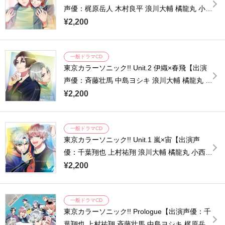
声優：梶原岳人 木村良平 浪川大輔 橘龍丸 小西
克幸 諏訪部順一 浜田賢二】
¥2,200
一般ドラマCD
東京カラーソニック!! Unit.2 伊織×春飛【出演
声優：斉藤壮馬 中島ヨシキ 浪川大輔 橘龍丸 小
西克幸 諏訪部順一 浜田賢二】
¥2,200
一般ドラマCD
東京カラーソニック!! Unit.1 嵐×宙【出演声
優：千葉翔也 上村祐翔 浪川大輔 橘龍丸 小西克
幸 諏訪部順一 浜田賢二】
¥2,200
一般ドラマCD
東京カラーソニック!! Prologue【出演声優：千
葉翔也 上村祐翔 斉藤壮馬 中島ヨシキ 梶原岳人