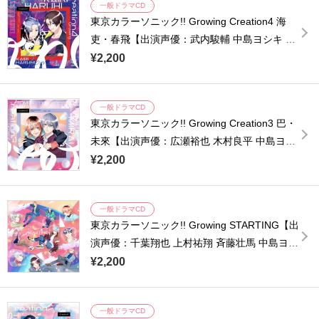
一般ドラマCD
東京カラーソニック!! Growing Creation4 海
吏・春飛【出演声優：武内駿輔 中島ヨシキ 江
口拓也 浪川大輔 橘龍丸 小西克幸 諏訪部順一
¥2,200
土師孝也】
一般ドラマCD
東京カラーソニック!! Growing Creation3 巴・
未來【出演声優：広瀬裕也 木村良平 中島ヨシ
キ 浪川大輔 橘龍丸 小西克幸 諏訪部順一 寺島
¥2,200
拓篤 星野貴紀】
一般ドラマCD
東京カラーソニック!! Growing STARTING【出
演声優：千葉翔也 上村祐翔 斉藤壮馬 中島ヨシ
キ 梶原岳人 木村良平 武内駿輔 江口拓也 広瀬
¥2,200
裕也 梅原裕一郎 浪川大輔 橘龍丸 小西克幸 諏
訪部順一】
一般ドラマCD