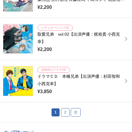
木村良平 武内駿輔 江口拓也 浪川大輔 橘龍丸
¥2,200
小西克幸 諏訪部順一 浜田賢二】
シチュエーションCD
取愛兄弟 vol.02【出演声優：梶裕貴 小西克
幸】
¥2,200
女性向けドラマCD
ドラマＣＤ 本橋兄弟【出演声優：杉田智和
小西克幸】
¥3,850
1
2
次