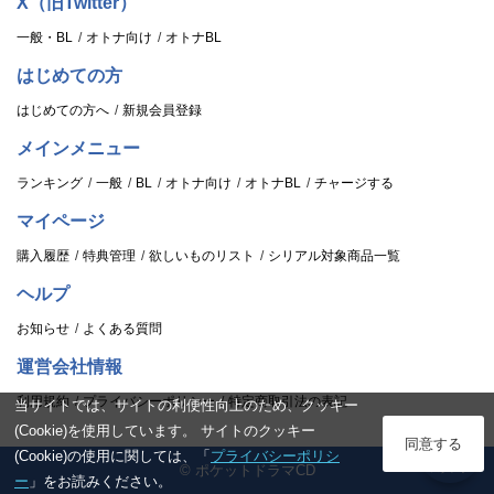
X（旧Twitter）
一般・BL
オトナ向け
オトナBL
はじめての方
はじめての方へ
新規会員登録
メインメニュー
ランキング
一般
BL
オトナ向け
オトナBL
チャージする
マイページ
購入履歴
特典管理
欲しいものリスト
シリアル対象商品一覧
ヘルプ
お知らせ
よくある質問
運営会社情報
利用規約
プライバシーポリシー
特定商取引法の表記
当サイトでは、サイトの利便性向上のため、クッキー
(Cookie)を使用しています。 サイトのクッキー
ログイン
同意する
(Cookie)の使用に関しては、「
プライバシーポリシ
© ポケットドラマCD
スタンプ
ー
」をお読みください。