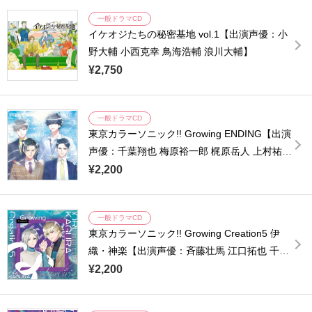
一般ドラマCD
イケオジたちの秘密基地 vol.1【出演声優：小
野大輔 小西克幸 鳥海浩輔 浪川大輔】
¥2,750
一般ドラマCD
東京カラーソニック!! Growing ENDING【出演
声優：千葉翔也 梅原裕一郎 梶原岳人 上村祐翔
広瀬裕也 木村良平 武内駿輔 中島ヨシキ 斉藤壮
¥2,200
馬 江口拓也 小西克幸 諏訪部順一 浪川大輔 橘
龍丸 浜田賢二 土師孝也】
一般ドラマCD
東京カラーソニック!! Growing Creation5 伊
織・神楽【出演声優：斉藤壮馬 江口拓也 千葉
翔也 浪川大輔 橘龍丸 小西克幸 諏訪部順一 土
¥2,200
師孝也】