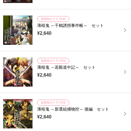
女性向けドラマCD
薄桜鬼 ～千鶴誘拐事件帳～ セット
¥2,640
女性向けドラマCD
薄桜鬼 ～若殿道中記～ セット
¥2,640
女性向けドラマCD
薄桜鬼 ～新選組捕物控～ 後編 セット
¥2,640