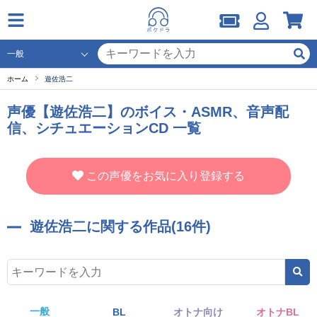
ホーム
遊佐浩二
声優【遊佐浩二】のボイス・ASMR、音声配
信、シチュエーションCD 一覧
この声優をお気に入り登録する
遊佐浩二に関する作品(16件)
一般
BL
オトナ向け
オトナBL