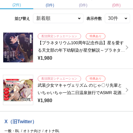
(2件)
(0件)
(0件)
(0件)
並び替え
表示件数
配信限定シチュエーション
特典あり
【プラネタリウム100周年記念作品】星を愛す
る天文部の年下幼馴染が星空解説～プラネタリ
ウムを通じてキミに夢と癒しと想いをお届け～
¥1,980
【ASMR/KU100】【出演声優：日高里菜】
配信限定シチュエーション
特典あり
武装少女マキャヴェリズム のじゃ〇リ先輩と
いちゃいちゃ一泊二日温泉旅行でASMR 花酒蕨
【出演声優：日高里菜】
¥1,980
X（旧Twitter）
一般・BL
オトナ向け
オトナBL