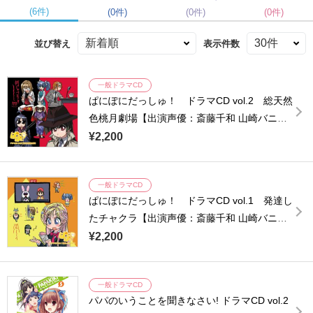
(6件)
(0件)
(0件)
(0件)
並び替え
表示件数
一般ドラマCD
ぱにぽにだっしゅ！ ドラマCD vol.2 総天然
色桃月劇場【出演声優：斎藤千和 山崎バニ
ラ】
¥2,200
一般ドラマCD
ぱにぽにだっしゅ！ ドラマCD vol.1 発達し
たチャクラ【出演声優：斎藤千和 山崎バニ
ラ】
¥2,200
一般ドラマCD
パパのいうことを聞きなさい! ドラマCD vol.2