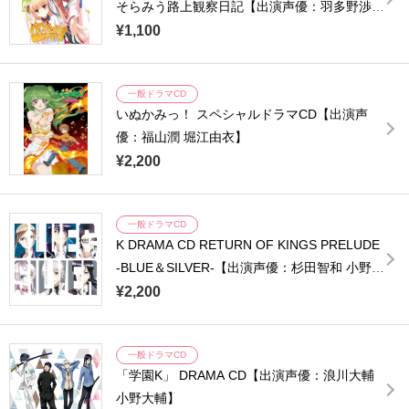
そらみう路上観察日記【出演声優：羽多野渉
上坂すみれ】
¥1,100
一般ドラマCD
いぬかみっ！ スペシャルドラマCD【出演声
優：福山潤 堀江由衣】
¥2,200
一般ドラマCD
K DRAMA CD RETURN OF KINGS PRELUDE
-BLUE＆SILVER-【出演声優：杉田智和 小野大
輔】
¥2,200
一般ドラマCD
「学園K」 DRAMA CD【出演声優：浪川大輔
小野大輔】