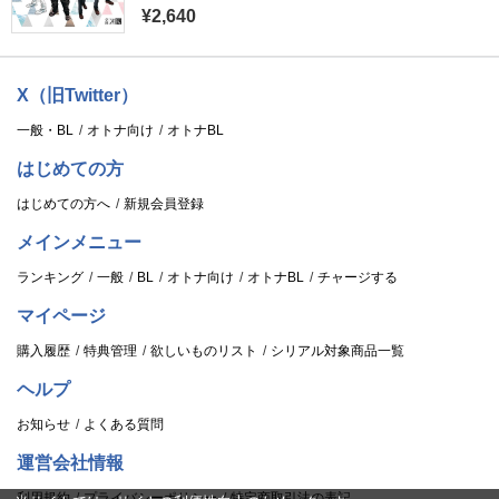
¥2,640
X（旧Twitter）
一般・BL
オトナ向け
オトナBL
はじめての方
はじめての方へ
新規会員登録
メインメニュー
ランキング
一般
BL
オトナ向け
オトナBL
チャージする
マイページ
購入履歴
特典管理
欲しいものリスト
シリアル対象商品一覧
ヘルプ
お知らせ
よくある質問
運営会社情報
利用規約
プライバシーポリシー
特定商取引法の表記