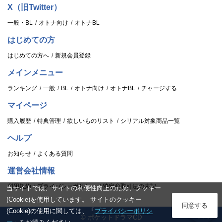
X（旧Twitter）
一般・BL
オトナ向け
オトナBL
はじめての方
はじめての方へ
新規会員登録
メインメニュー
ランキング
一般
BL
オトナ向け
オトナBL
チャージする
マイページ
購入履歴
特典管理
欲しいものリスト
シリアル対象商品一覧
ヘルプ
お知らせ
よくある質問
運営会社情報
利用規約
プライバシーポリシー
特定商取引法の表記
当サイトでは、サイトの利便性向上のため、クッキー
(Cookie)を使用しています。 サイトのクッキー
ログイン
同意する
(Cookie)の使用に関しては、「
プライバシーポリシ
© ポケットドラマCD
スタンプ