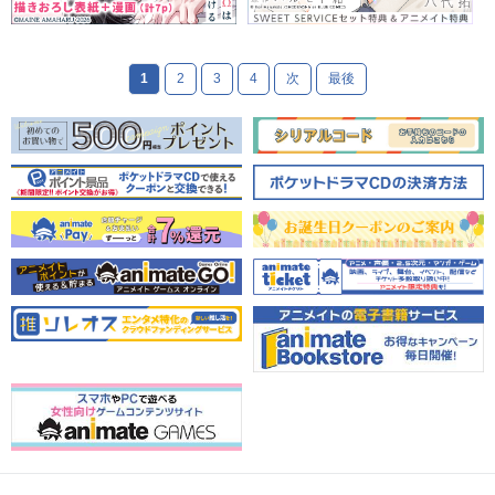
1
2
3
4
次
最後