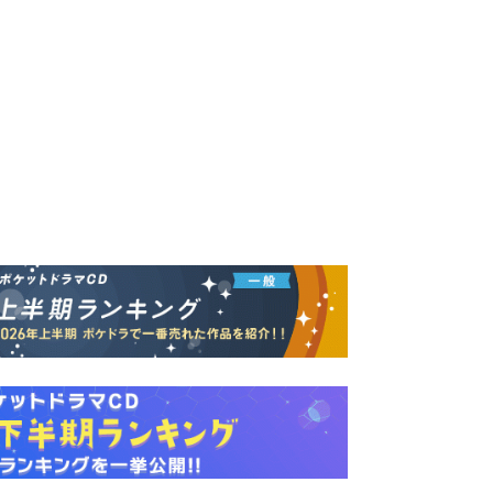
平】
保祥太郎】
森久保祥太郎