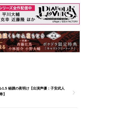
1.5 秘蹟の夜明け【出演声優：子安武人
希】