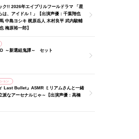
ク!! 2026年エイプリルフールドラマ 「星
らは、アイドル！」【出演声優：千葉翔也
馬 中島ヨシキ 梶原岳人 木村良平 武内駿輔
也 梅原裕一郎】
ＣＤ ～新選組鬼譚～ セット
ション
Last Bullet』ASMR ミリアムさんと一緒
立派なアーセナルじゃ～【出演声優：高橋