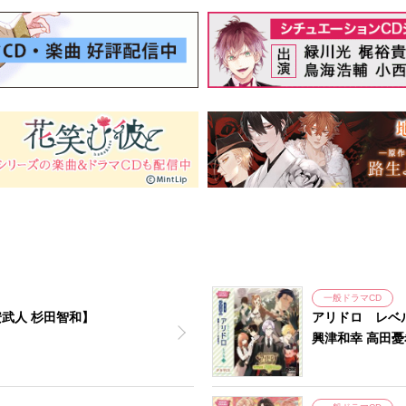
一般ドラマCD
子安武人 杉田智和】
アリドロ レベル
興津和幸 高田憂