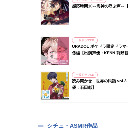
感応時間10～海神の呼ぶ声～
一般ドラマCD
URADOL ポケドラ限定ドラ
係編【出演声優：KENN 前野
一般ドラマCD
読み聞かせ 世界の民話 vol.
優：石田彰】
シチュ・ASMR作品