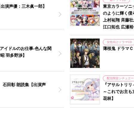
【出演声優：三木眞一郎】
東京カラーソニッ
のように輝く僕
上村祐翔 斉藤壮
江口拓也 広瀬裕
女性向けドラマCD
マ-アイドルのお仕事-色んな関
薄桜鬼 ドラマ
智昭 羽多野渉】
配信限定シチュエー
3 石田彰 朗読集【出演声
『アサルトリリィ 
～これでお主も
花林】