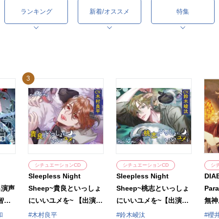
ランキング
新着/オススメ
特集
3
シチュエーションCD
シチュエーションCD
シ
Sleepless Night
Sleepless Night
DIA
【出演声
Sheep~貴良といっしょ
Sheep~桃志といっしょ
Par
智和
にいいユメを~ 【出演声
にいいユメを~【出演声
無神
優：木村良平】
優：鈴木崚汰】
櫻井
和
木村良平
鈴木崚汰
櫻