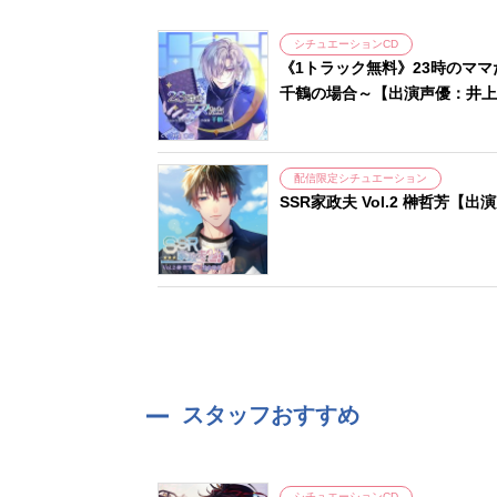
シチュエーションCD
《1トラック無料》23時のマ
千鶴の場合～【出演声優：井上
配信限定シチュエーション
SSR家政夫 Vol.2 榊哲芳【
スタッフおすすめ
シチュエーションCD