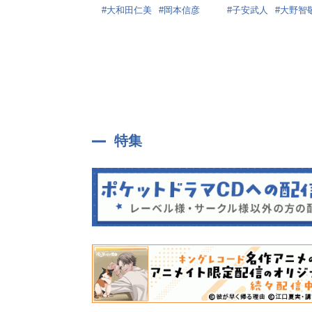
大和田仁美
岡本信彦
子安武人
大野智
子安光樹
小野大輔
稗田寧々
月城莉
鈴代紗弓
宮野真守
月城亜美
月城日
古賀葵
吉野裕行
能登麻美子
澤田
天﨑滉平
最上嗣
江頭宏哉
亀山雄
真野あゆみ
直田
平塚紗依
高橋伸
特集