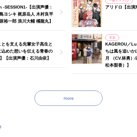
一般ドラマCD
n -SESSION1-【出演声優：
アリドロ【出演
中島ヨシキ 梶原岳人 木村良平
梅原裕一郎 浪川大輔 橘龍丸】
音楽
ことを支える先輩女子高生と
KAGEROU／
に込めた想いを伝える青春の
ちは風を追いか
R】【出演声優：石川由依】
月 （CV.林勇）
松本梨香）】
more
♪