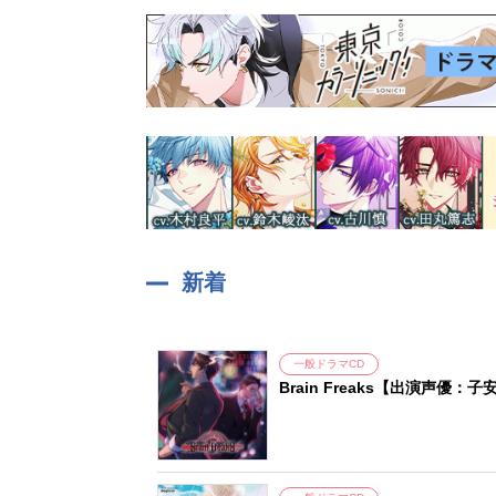
新着
一般ドラマCD
Brain Freaks【出演声優：