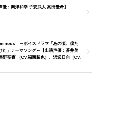
声優：興津和幸 子安武人 高田憂希】
Luminous ～ボイスドラマ「あの頃、僕た
けた」テーマソング～【出演声優：蒼井美
/星野聖夜 （CV.福西勝也）、浜辺日向（CV.