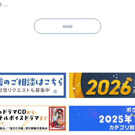
敬
奈
花
姫
more
生
慈
姫奈
也