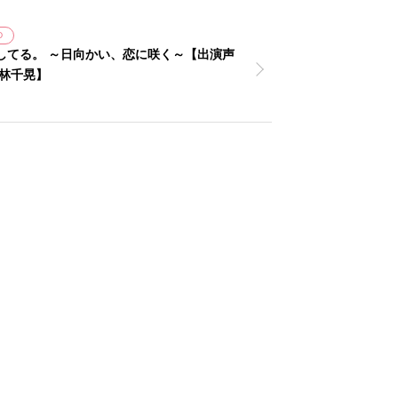
D
してる。 ～日向かい、恋に咲く～【出演声
小林千晃】