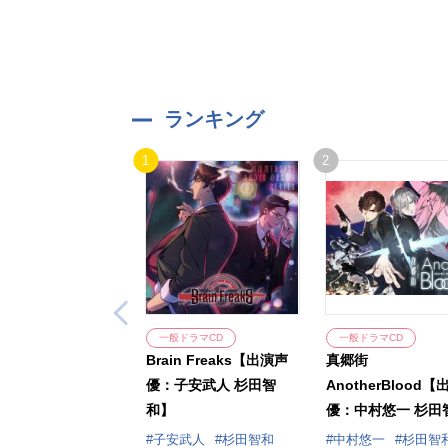
ランキング
1
2
一般ドラマCD
一般ドラマCD
Brain Freaks【出演声
真郷街
優：子安武人 杉田智
AnotherBlood
和】
優：中村悠一 杉田
子安武人】
子安武人
杉田智和
中村悠一
杉田智