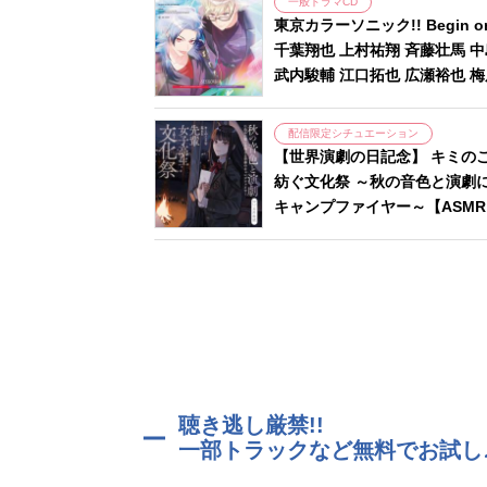
一般ドラマCD
東京カラーソニック!! Begin o
千葉翔也 上村祐翔 斉藤壮馬 
武内駿輔 江口拓也 広瀬裕也 
配信限定シチュエーション
【世界演劇の日記念】 キミの
紡ぐ文化祭 ～秋の音色と演劇
キャンプファイヤー～【ASM
聴き逃し厳禁!!
一部トラックなど無料でお試し