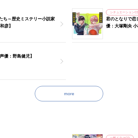
シチュエーションC
マたち～歴史ミステリー小説家
君のとなりで恋
和彦】
優：大塚剛央 
出演声優：野島健児】
more
一般ドラマCD