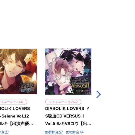
チュエーションCD
シチュエーションCD
シチュエーションCD
BOLIK LOVERS
DIABOLIK LOVERS ド
DIABOLIK LOVE
a-Selene Vol.12
S吸血CD VERSUSⅡ
S吸血CD VERSU
ルキ【出演声優：
Vol.5 ルキVSコウ【出演
Vol.4 カルラVS
孝宏】
声優：櫻井孝宏 木村良
演声優：森川智之 
井孝宏
櫻井孝宏
木村良平
森川智之